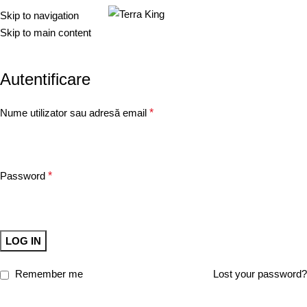
0.00
l
Skip to navigation
Skip to main content
Contul meu
Autentificare
Nume utilizator sau adresă email
*
Password
*
LOG IN
Remember me
Lost your password?