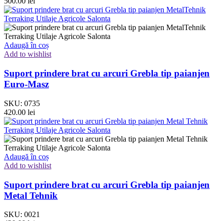
500.00
lei
Adaugă în coș
Add to wishlist
Suport prindere brat cu arcuri Grebla tip paianjen
Euro-Masz
SKU:
0735
420.00
lei
Adaugă în coș
Add to wishlist
Suport prindere brat cu arcuri Grebla tip paianjen
Metal Tehnik
SKU:
0021