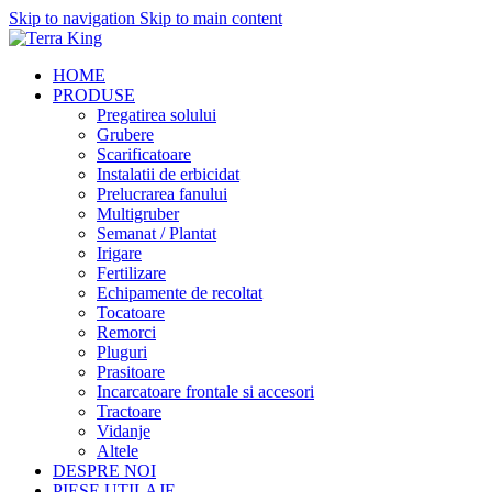
Skip to navigation
Skip to main content
HOME
PRODUSE
Pregatirea solului
Grubere
Scarificatoare
Instalatii de erbicidat
Prelucrarea fanului
Multigruber
Semanat / Plantat
Irigare
Fertilizare
Echipamente de recoltat
Tocatoare
Remorci
Pluguri
Prasitoare
Incarcatoare frontale si accesori
Tractoare
Vidanje
Altele
DESPRE NOI
PIESE UTILAJE