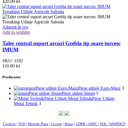
420.00
lei
Adaugă în coș
Add to wishlist
Taler central suport arcuri Grebla tip soare turcesc
IMUM
SKU:
1192
110.00
lei
Producator
Piese utilaje Euro-Masz
Piese utilaje Euro-Masz
3
Piese utilaje Imum
Piese utilaje Imum
5
Piese Utilaje Metal Tehnik
Piese Utilaje
Metal Tehnik
3
Cookies
|
TOS
|
Metode Plata
|
Livrare
|
Retur
|
GDPR
|
ANPC
|
SOL
|
ANSPDCP