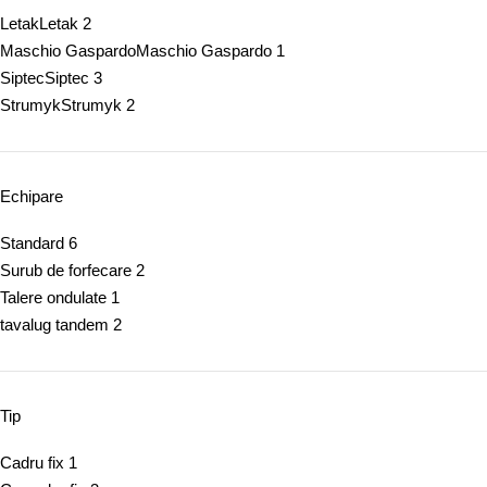
Letak
Letak
2
Maschio Gaspardo
Maschio Gaspardo
1
Siptec
Siptec
3
Strumyk
Strumyk
2
Echipare
Standard
6
Surub de forfecare
2
Talere ondulate
1
tavalug tandem
2
Tip
Cadru fix
1