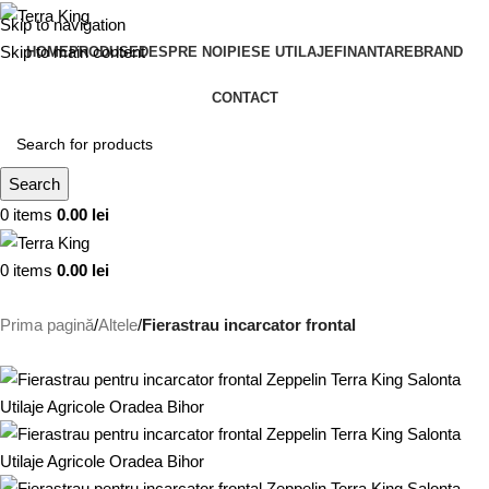
Skip to navigation
Skip to main content
HOME
PRODUSE
DESPRE NOI
PIESE UTILAJE
FINANTARE
BRAND
CONTACT
Search
0
items
0.00
lei
0
items
0.00
lei
Prima pagină
Altele
Fierastrau incarcator frontal