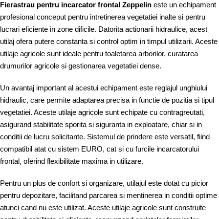
Fierastrau pentru incarcator frontal Zeppelin
este un echipament
profesional conceput pentru intretinerea vegetatiei inalte si pentru
lucrari eficiente in zone dificile. Datorita actionarii hidraulice, acest
utilaj ofera putere constanta si control optim in timpul utilizarii. Aceste
utilaje agricole sunt ideale pentru toaletarea arborilor, curatarea
drumurilor agricole si gestionarea vegetatiei dense.
Un avantaj important al acestui echipament este reglajul unghiului
hidraulic, care permite adaptarea precisa in functie de pozitia si tipul
vegetatiei. Aceste utilaje agricole sunt echipate cu contragreutati,
asigurand stabilitate sporita si siguranta in exploatare, chiar si in
conditii de lucru solicitante. Sistemul de prindere este versatil, fiind
compatibil atat cu sistem EURO, cat si cu furcile incarcatorului
frontal, oferind flexibilitate maxima in utilizare.
Pentru un plus de confort si organizare, utilajul este dotat cu picior
pentru depozitare, facilitand parcarea si mentinerea in conditii optime
atunci cand nu este utilizat. Aceste utilaje agricole sunt construite