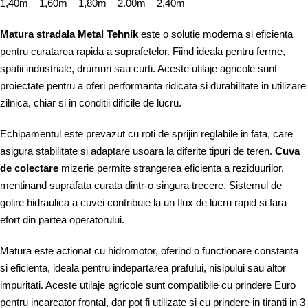
1,40m 1,60m 1,80m 2.00m 2,40m
Matura stradala Metal Tehnik
este o solutie moderna si eficienta
pentru curatarea rapida a suprafetelor. Fiind ideala pentru ferme,
spatii industriale, drumuri sau curti. Aceste utilaje agricole sunt
proiectate pentru a oferi performanta ridicata si durabilitate in utilizare
zilnica, chiar si in conditii dificile de lucru.
Echipamentul este prevazut cu roti de sprijin reglabile in fata, care
asigura stabilitate si adaptare usoara la diferite tipuri de teren.
Cuva
de colectare
mizerie permite strangerea eficienta a reziduurilor,
mentinand suprafata curata dintr-o singura trecere. Sistemul de
golire hidraulica a cuvei contribuie la un flux de lucru rapid si fara
efort din partea operatorului.
Matura este actionat cu hidromotor, oferind o functionare constanta
si eficienta, ideala pentru indepartarea prafului, nisipului sau altor
impuritati. Aceste utilaje agricole sunt compatibile cu prindere Euro
pentru incarcator frontal, dar pot fi utilizate si cu prindere in tiranti in 3