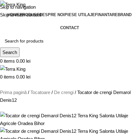
Skip to navigation
Skip to main content
HOME
PRODUSE
DESPRE NOI
PIESE UTILAJE
FINANTARE
BRAND
CONTACT
Search
0
items
0.00
lei
0
items
0.00
lei
Prima pagină
Tocatoare
De crengi
Tocator de crengi Demarol
Denis12