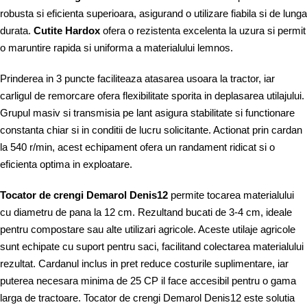
robusta si eficienta superioara, asigurand o utilizare fiabila si de lunga
durata.
Cutite Hardox
ofera o rezistenta excelenta la uzura si permit
o maruntire rapida si uniforma a materialului lemnos.
Prinderea in 3 puncte faciliteaza atasarea usoara la tractor, iar
carligul de remorcare ofera flexibilitate sporita in deplasarea utilajului.
Grupul masiv si transmisia pe lant asigura stabilitate si functionare
constanta chiar si in conditii de lucru solicitante. Actionat prin cardan
la 540 r/min, acest echipament ofera un randament ridicat si o
eficienta optima in exploatare.
Tocator de crengi Demarol Denis12
permite tocarea materialului
cu diametru de pana la 12 cm. Rezultand bucati de 3-4 cm, ideale
pentru compostare sau alte utilizari agricole. Aceste utilaje agricole
sunt echipate cu suport pentru saci, facilitand colectarea materialului
rezultat. Cardanul inclus in pret reduce costurile suplimentare, iar
puterea necesara minima de 25 CP il face accesibil pentru o gama
larga de tractoare. Tocator de crengi Demarol Denis12 este solutia