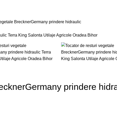
OI
PIESE UTILAJE
FINANTARE
BRAND
CONTACT
 vegetale BrecknerGermany prindere hidraulic
recknerGermany prindere hidra