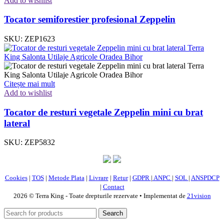
Add to wishlist
Tocator semiforestier profesional Zeppelin
SKU:
ZEP1623
Citește mai mult
Add to wishlist
Tocator de resturi vegetale Zeppelin mini cu brat
lateral
SKU:
ZEP5832
Cookies
|
TOS
|
Metode Plata
|
Livrare
|
Retur
|
GDPR
|
ANPC
|
SOL
|
ANSPDCP
|
Contact
2026 © Terra King - Toate drepturile rezervate • Implementat de
21vision
Search