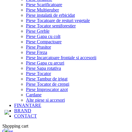
Piese Scarificatoare
Piese Multigruber
Piese instalatii de erbicidat
Piese Tocatoare de resturi vegetale
Piese Tocator semiforestier
Piese Greble
Piese Gapa cu colt
Piese Compactoare
Piese Prasitor
Piese Freza
Piese Incarcatoare frontale si accesorii
Piese Gapa cu arcuri
Piese Sapa rotativa
Piese Tocator
Piese Tambur de irigat
Piese Tocator de crengi
Piese Improscator azot
Cardane
Alte piese si accesori
FINANTARE
BRAND
CONTACT
Shopping cart
Close