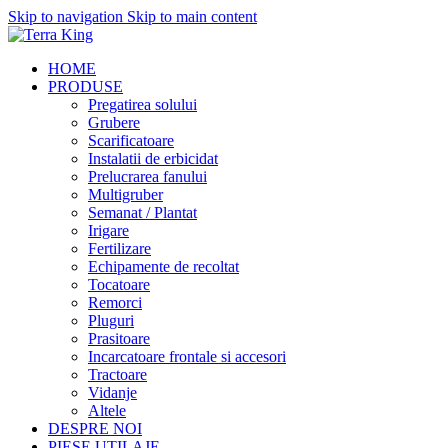
Skip to navigation
Skip to main content
HOME
PRODUSE
Pregatirea solului
Grubere
Scarificatoare
Instalatii de erbicidat
Prelucrarea fanului
Multigruber
Semanat / Plantat
Irigare
Fertilizare
Echipamente de recoltat
Tocatoare
Remorci
Pluguri
Prasitoare
Incarcatoare frontale si accesori
Tractoare
Vidanje
Altele
DESPRE NOI
PIESE UTILAJE