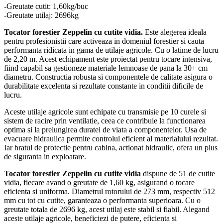
-Greutate cutit: 1,60kg/buc
-Greutate utilaj: 2696kg
Tocator forestier Zeppelin cu cutite vidia.
Este alegerea ideala
pentru profesionistii care activeaza in domeniul forestier si cauta
performanta ridicata in gama de utilaje agricole. Cu o latime de lucru
de 2,20 m. Acest echipament este proiectat pentru tocare intensiva,
fiind capabil sa gestioneze materiale lemnoase de pana la 30+ cm
diametru. Constructia robusta si componentele de calitate asigura o
durabilitate excelenta si rezultate constante in conditii dificile de
lucru.
Aceste utilaje agricole sunt echipate cu transmisie pe 10 curele si
sistem de racire prin ventilatie, ceea ce contribuie la functionarea
optima si la prelungirea duratei de viata a componentelor. Usa de
evacuare hidraulica permite controlul eficient al materialului rezultat.
Iar bratul de protectie pentru cabina, actionat hidraulic, ofera un plus
de siguranta in exploatare.
Tocator forestier Zeppelin cu cutite vidia
dispune de 51 de cutite
vidia, fiecare avand o greutate de 1,60 kg, asigurand o tocare
eficienta si uniforma. Diametrul rotorului de 273 mm, respectiv 512
mm cu tot cu cutite, garanteaza o performanta superioara. Cu o
greutate totala de 2696 kg, acest utilaj este stabil si fiabil. Alegand
aceste utilaje agricole, beneficiezi de putere, eficienta si