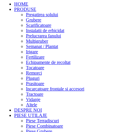
HOME
PRODUSE
Pregatirea solului
Grubere
Scarificatoare
Instalatii de erbicidat
Prelucrarea fanului
Multigruber
Semanat / Plantat
Irigare
Fertilizare
Echipamente de recoltat
Tocatoare
Remorci
Pluguri
Prasitoare
Incarcatoare frontale si accesori
Tractoare
Vidanje
Altele
DESPRE NOI
PIESE UTILAJE
Piese Terradiscuri
Piese Combinatoare
Piese Grubere